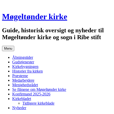
Skip
to
content
Møgeltønder kirke
Guide, historisk oversigt og nyheder til
Møgeltønder kirke og sogn i Ribe stift
Menu
Åbningstider
Gudstjenester
Kirkebygningen
Historier fra kirken
Præsterne
Medarbejdere
Menighedsrådet
Se filmene om Møgeltønder kirke
Konfirmand 2025-2026
Kirkebladet
Tidligere kirkeblade
Nyheder