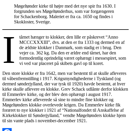
Møgeltønder kirke til højre med det nye spir fra 1630. I
forgrunden ses Møgeltønderhus, som var forgængeren
for Schackenborg. Maleriet er fra ca. 1650 og findes i
Skokloster, Sverige.
I
tårnet hænger to klokker, den lille er påskrevet “Anno
MCCCXXXIII”, dvs. at den er fra 1333 og dermed en af
de ældste klokker i Danmark, som stadig er i brug. Den
vejer ca. 362 kg. Da den er ældre end tårnet, har den
formodentlig oprindelig været ophængt i messespiret, som
vi ved var placeret på skibets gavl op til koret.
Den store klokke er fra 1642, men var bestemt til at skulle afleveres
til våbenfremstilling i 1917. Krigsmyndighederne i Tyskland (og
dermed sønderjylland, der var tysk til 1920) havde bestemt, at hver
kirke skulle aflevere en klokke. Grev Schack udlånte derfor klokken
til Emmerlev kirke, og der blev den ophængt i august 1917.
Emmerlev kirke afleverede så sine to mindre fine klokker og
Møgeltønders klokke overlevede krigen. Da Emmerlev kirke fik
foræret to nye klokker i 1921 af “Nationalfondet til Anskaffelse af
Kirkeklokker til Sønderjylland,” vendte Møgeltønders klokke hjem
til sin vante plads i november-december 1921.