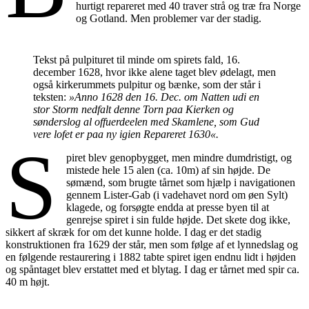
hurtigt repareret med 40 traver strå og træ fra Norge
og Gotland. Men problemer var der stadig.
Tekst på pulpituret til minde om spirets fald, 16.
december 1628, hvor ikke alene taget blev ødelagt, men
også kirkerummets pulpitur og bænke, som der står i
teksten:
»Anno 1628 den 16. Dec. om Natten udi en
stor Storm nedfalt denne Torn paa Kierken og
sønderslog al offuerdeelen med Skamlene, som Gud
vere lofet er paa ny igien Repareret 1630«.
S
piret blev genopbygget, men mindre dumdristigt, og
mistede hele 15 alen (ca. 10m) af sin højde. De
sømænd, som brugte tårnet som hjælp i navigationen
gennem Lister-Gab (i vadehavet nord om øen Sylt)
klagede, og forsøgte endda at presse byen til at
genrejse spiret i sin fulde højde. Det skete dog ikke,
sikkert af skræk for om det kunne holde. I dag er det stadig
konstruktionen fra 1629 der står, men som følge af et lynnedslag og
en følgende restaurering i 1882 tabte spiret igen endnu lidt i højden
og spåntaget blev erstattet med et blytag. I dag er tårnet med spir ca.
40 m højt.