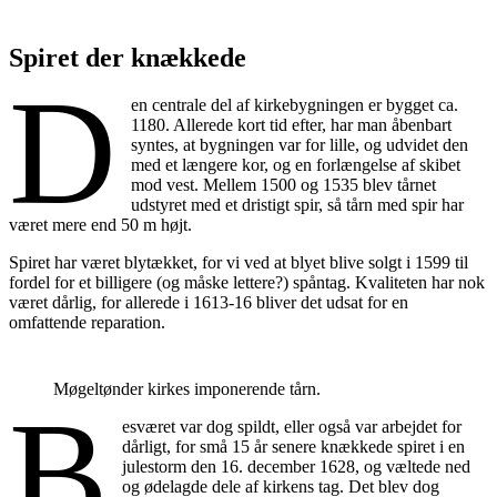
Spiret der knækkede
D
en centrale del af kirkebygningen er bygget ca.
1180. Allerede kort tid efter, har man åbenbart
syntes, at bygningen var for lille, og udvidet den
med et længere kor, og en forlængelse af skibet
mod vest. Mellem 1500 og 1535 blev tårnet
udstyret med et dristigt spir, så tårn med spir har
været mere end 50 m højt.
Spiret har været blytækket, for vi ved at blyet blive solgt i 1599 til
fordel for et billigere (og måske lettere?) spåntag. Kvaliteten har nok
været dårlig, for allerede i 1613-16 bliver det udsat for en
omfattende reparation.
Møgeltønder kirkes imponerende tårn.
B
esværet var dog spildt, eller også var arbejdet for
dårligt, for små 15 år senere knækkede spiret i en
julestorm den 16. december 1628, og væltede ned
og ødelagde dele af kirkens tag. Det blev dog