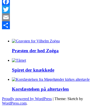
Facebook
Twitter
Email
More Projects
Del
Præsten
der
hed
Præsten der hed Zoëga
Zoëga
Spiret
der
knækkede
Spiret der knækkede
Korsfæstelsen
på
altertavlen
Korsfæstelsen på altertavlen
Proudly powered by WordPress
|
Theme: Sketch by
WordPress.com
.