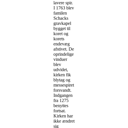
lavere spir.
I 1763 blev
familen
Schacks
gravkapel
bygget til
koret og
korets
endevæg
afstivet. De
oprindelige
vinduer
blev
udvidet,
kirken fik
blytag og
messespiret
forsvandt.
Indgangen
fra 1275
benyttes
fortsat.
Kirken har
ikke ændret
sig