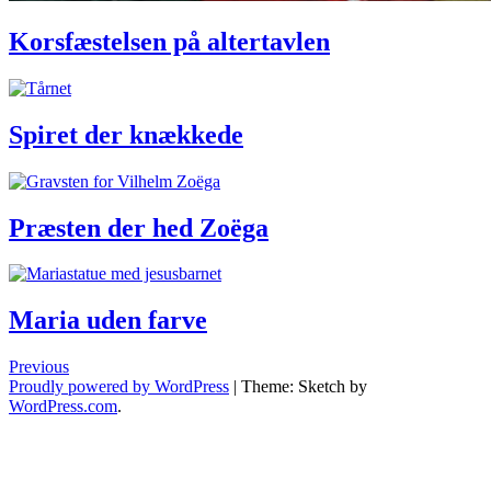
Korsfæstelsen på altertavlen
Spiret
der
knækkede
Spiret der knækkede
Præsten
der
hed
Præsten der hed Zoëga
Zoëga
Maria
uden
farve
Maria uden farve
Posts
Previous
Proudly powered by WordPress
|
Theme: Sketch by
navigation
WordPress.com
.