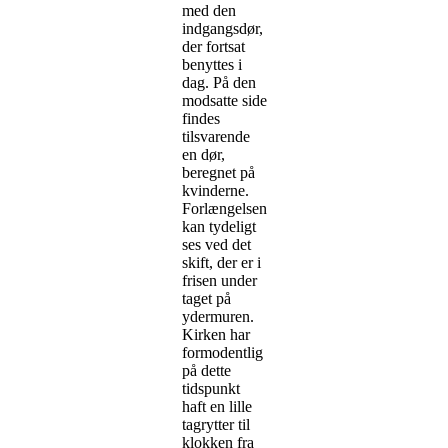
med den
indgangsdør,
der fortsat
benyttes i
dag. På den
modsatte side
findes
tilsvarende
en dør,
beregnet på
kvinderne.
Forlængelsen
kan tydeligt
ses ved det
skift, der er i
frisen under
taget på
ydermuren.
Kirken har
formodentlig
på dette
tidspunkt
haft en lille
tagrytter til
klokken fra