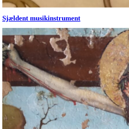
Sjældent musikinstrument
Korsfæstelsen
på
altertavlen