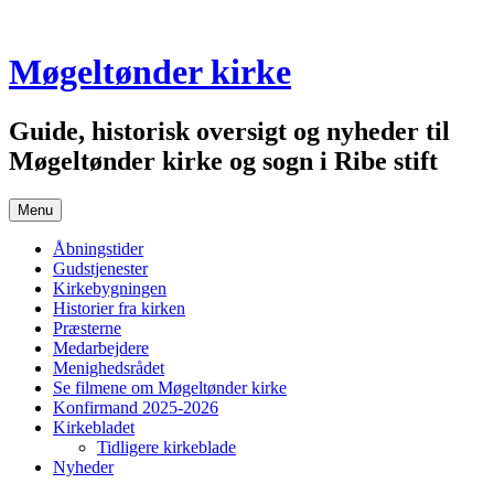
Skip
to
content
Møgeltønder kirke
Guide, historisk oversigt og nyheder til
Møgeltønder kirke og sogn i Ribe stift
Menu
Åbningstider
Gudstjenester
Kirkebygningen
Historier fra kirken
Præsterne
Medarbejdere
Menighedsrådet
Se filmene om Møgeltønder kirke
Konfirmand 2025-2026
Kirkebladet
Tidligere kirkeblade
Nyheder