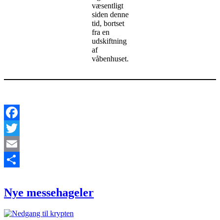
væsentligt
siden denne
tid, bortset
fra en
udskiftning
af
våbenhuset.
Facebook
Twitter
Email
Nye
Del
messehageler
Nye messehageler
Gravkrypten