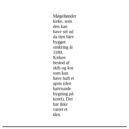
Møgeltønder
kirke, som
den kan
have set ud
da den blev
bygget
omkring år
1180.
Kirken
bestod af
skib og kor
som kan
have haft et
apsis (den
halvrunde
bygning på
koret). Der
har ikke
været et
tårn.