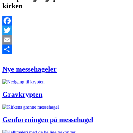
kirken
Facebook
Twitter
Email
Nye
Del
messehageler
Nye messehageler
Gravkrypten
Gravkrypten
Genforeningen
på
messehagel
Genforeningen på messehagel
De