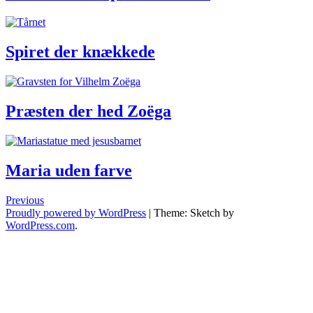
Spiret
der
knækkede
Spiret der knækkede
Præsten
der
hed
Præsten der hed Zoëga
Zoëga
Maria
uden
farve
Maria uden farve
Posts
Previous
Proudly powered by WordPress
|
Theme: Sketch by
navigation
WordPress.com
.