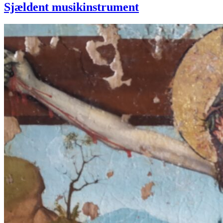
Sjældent musikinstrument
Korsfæstelsen
på
altertavlen