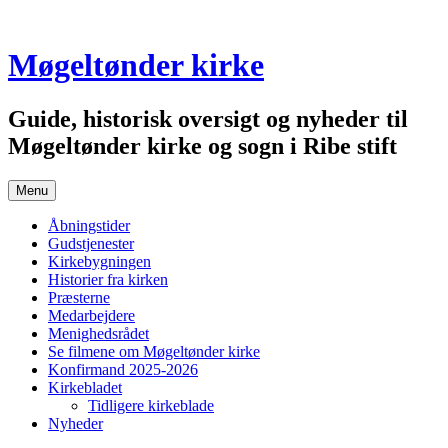
Skip
to
content
Møgeltønder kirke
Guide, historisk oversigt og nyheder til
Møgeltønder kirke og sogn i Ribe stift
Menu
Åbningstider
Gudstjenester
Kirkebygningen
Historier fra kirken
Præsterne
Medarbejdere
Menighedsrådet
Se filmene om Møgeltønder kirke
Konfirmand 2025-2026
Kirkebladet
Tidligere kirkeblade
Nyheder