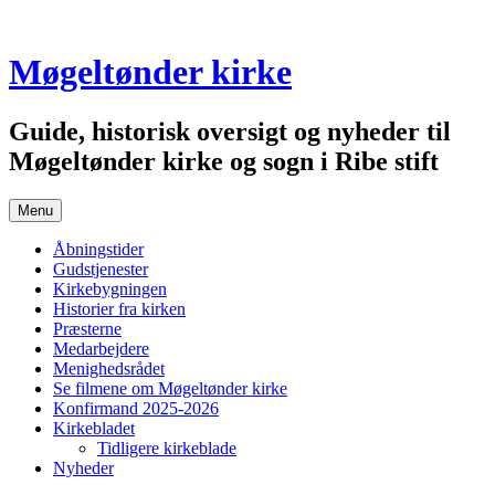
Skip
to
content
Møgeltønder kirke
Guide, historisk oversigt og nyheder til
Møgeltønder kirke og sogn i Ribe stift
Menu
Åbningstider
Gudstjenester
Kirkebygningen
Historier fra kirken
Præsterne
Medarbejdere
Menighedsrådet
Se filmene om Møgeltønder kirke
Konfirmand 2025-2026
Kirkebladet
Tidligere kirkeblade
Nyheder