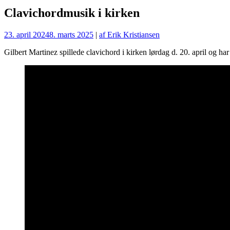
Clavichordmusik i kirken
23. april 2024
8. marts 2025
|
af Erik Kristiansen
Gilbert Martinez spillede clavichord i kirken lørdag d. 20. april og ha