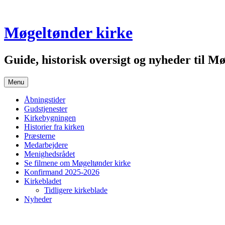
Skip
to
content
Møgeltønder kirke
Guide, historisk oversigt og nyheder til Mø
Menu
Åbningstider
Gudstjenester
Kirkebygningen
Historier fra kirken
Præsterne
Medarbejdere
Menighedsrådet
Se filmene om Møgeltønder kirke
Konfirmand 2025-2026
Kirkebladet
Tidligere kirkeblade
Nyheder