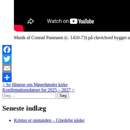
Musik af Conrad Paumann (c. 1410-73) på clavichord bygget af
Facebook
Twitter
Email
Post
<
Se filmene om Møgeltønder kirke
Del
Konfirmationsdatoer for 2025 – 2027
>
navigation
Søg
efter:
Seneste indlæg
Kristus er opstanden – Glædelig påske