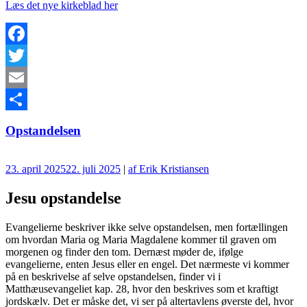
Læs det nye kirkeblad her
Facebook
Twitter
Email
Del
Opstandelsen
23. april 2025
22. juli 2025
|
af Erik Kristiansen
Jesu opstandelse
Evangelierne beskriver ikke selve opstandelsen, men fortællingen
om hvordan Maria og Maria Magdalene kommer til graven om
morgenen og finder den tom. Dernæst møder de, ifølge
evangelierne, enten Jesus eller en engel. Det nærmeste vi kommer
på en beskrivelse af selve opstandelsen, finder vi i
Matthæusevangeliet kap. 28, hvor den beskrives som et kraftigt
jordskælv. Det er måske det, vi ser på altertavlens øverste del, hvor