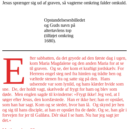
Jesus sprænger sig ud af graven, så vagterne omkring falder omkuld.
Opstandelsesesbilledet
og Guds navn på
altertavlens top
(tilføjet omkring
1680).
E
fter sabbatten, da det gryede ad den første dag i ugen,
kom Maria Magdalene og den anden Maria for at se
til graven. Og se, der kom et kraftigt jordskælv. For
Herrens engel steg ned fra himlen og trådte hen og
væltede stenen fra og satte sig på den. Hans
udseende var som lynild, og hans klæder hvide som
sne. De, der holdt vagt, skælvede af frygt for ham og blev som
døde. Men englen sagde til kvinderne: »Frygt ikke! Jeg ved, at I
søger efter Jesus, den korsfæstede. Han er ikke her; han er opstået,
som han har sagt. Kom og se stedet, hvor han lå. Og skynd jer hen
og sig til hans disciple, at han er opstået fra de døde. Og se, han går i
forvejen for jer til Galilæa. Dér skal I se ham. Nu har jeg sagt jer
det.«