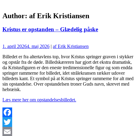
Author:
af Erik Kristiansen
Kristus er opstanden – Glædelig påske
1. april 2026
4. maj 2026
|
af Erik Kristiansen
Billedet er fra altertavlens top, hvor Kristus springer graven i stykker
og opstår fra de døde. Billedskæreren har gjort det ekstra dramatisk,
da Kristusfiguren er den eneste tredimensionelle figur og som endda
springer rammerne for billedet, idet strålekransen rækker udover
billedets kant. Et symbol på at Kristus springer rammerne for alt med
sin opstandelse. Over opstandelsen troner Guds navn, skrevet med
hebræisk.
Læs mere her om opstandelsesbilledet.
Facebook
Twitter