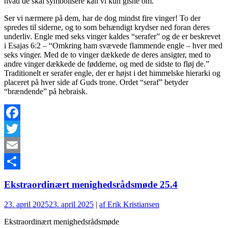
hvad de skal symbolisere kan vi kun gisne om.
Ser vi nærmere på dem, har de dog mindst fire vinger! To der
spredes til siderne, og to som behændigt krydser ned foran deres
underliv. Engle med seks vinger kaldes “serafer” og de er beskrevet
i Esajas 6:2 – “Omkring ham svævede flammende engle – hver med
seks vinger. Med de to vinger dækkede de deres ansigter, med to
andre vinger dækkede de fødderne, og med de sidste to fløj de.”
Traditionelt er serafer engle, der er højst i det himmelske hierarki og
placeret på hver side af Guds trone. Ordet “seraf” betyder
“brændende” på hebraisk.
Facebook
Twitter
Email
Del
Ekstraordinært menighedsrådsmøde 25.4
23. april 2025
23. april 2025
|
af Erik Kristiansen
Ekstraordinært menighedsrådsmøde