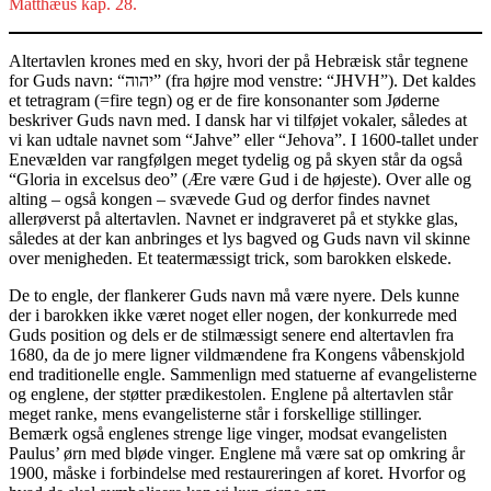
Matthæus kap. 28.
Altertavlen krones med en sky, hvori der på Hebræisk står tegnene
for Guds navn: “יהוה” (fra højre mod venstre: “JHVH”). Det kaldes
et tetragram (=fire tegn) og er de fire konsonanter som Jøderne
beskriver Guds navn med. I dansk har vi tilføjet vokaler, således at
vi kan udtale navnet som “Jahve” eller “Jehova”. I 1600-tallet under
Enevælden var rangfølgen meget tydelig og på skyen står da også
“Gloria in excelsus deo” (Ære være Gud i de højeste). Over alle og
alting – også kongen – svævede Gud og derfor findes navnet
allerøverst på altertavlen. Navnet er indgraveret på et stykke glas,
således at der kan anbringes et lys bagved og Guds navn vil skinne
over menigheden. Et teatermæssigt trick, som barokken elskede.
De to engle, der flankerer Guds navn må være nyere. Dels kunne
der i barokken ikke været noget eller nogen, der konkurrede med
Guds position og dels er de stilmæssigt senere end altertavlen fra
1680, da de jo mere ligner vildmændene fra Kongens våbenskjold
end traditionelle engle. Sammenlign med statuerne af evangelisterne
og englene, der støtter prædikestolen. Englene på altertavlen står
meget ranke, mens evangelisterne står i forskellige stillinger.
Bemærk også englenes strenge lige vinger, modsat evangelisten
Paulus’ ørn med bløde vinger. Englene må være sat op omkring år
1900, måske i forbindelse med restaureringen af koret. Hvorfor og