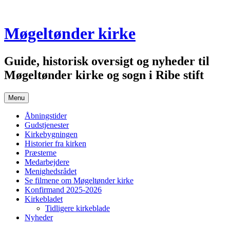
Skip
to
content
Møgeltønder kirke
Guide, historisk oversigt og nyheder til
Møgeltønder kirke og sogn i Ribe stift
Menu
Åbningstider
Gudstjenester
Kirkebygningen
Historier fra kirken
Præsterne
Medarbejdere
Menighedsrådet
Se filmene om Møgeltønder kirke
Konfirmand 2025-2026
Kirkebladet
Tidligere kirkeblade
Nyheder