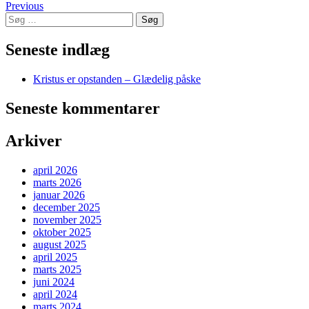
Posts
Previous
Del
Søg
navigation
efter:
Seneste indlæg
Kristus er opstanden – Glædelig påske
Seneste kommentarer
Arkiver
april 2026
marts 2026
januar 2026
december 2025
november 2025
oktober 2025
august 2025
april 2025
marts 2025
juni 2024
april 2024
marts 2024