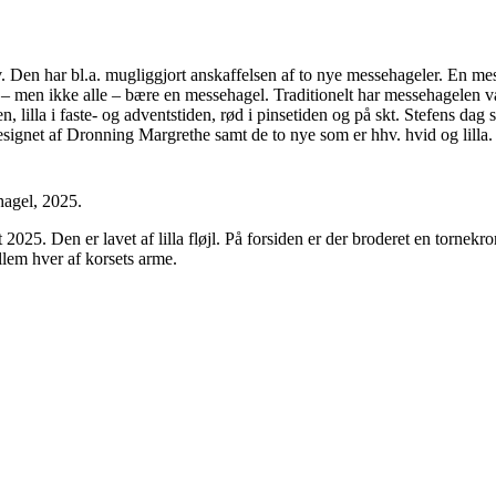
. Den har bl.a. mugliggjort anskaffelsen af to nye messehageler. En me
er – men ikke alle – bære en messehagel. Traditionelt har messehagelen v
en, lilla i faste- og adventstiden, rød i pinsetiden og på skt. Stefens dag
signet af Dronning Margrethe samt de to nye som er hhv. hvid og lilla.
hagel, 2025.
2025. Den er lavet af lilla fløjl. På forsiden er der broderet en tornekr
llem hver af korsets arme.