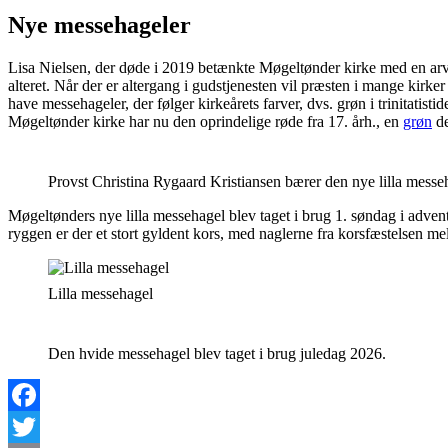
Nye messehageler
Lisa Nielsen, der døde i 2019 betænkte Møgeltønder kirke med en arv
alteret. Når der er altergang i gudstjenesten vil præsten i mange kirk
have messehageler, der følger kirkeårets farver, dvs. grøn i trinitatistid
Møgeltønder kirke har nu den oprindelige røde fra 17. årh., en
grøn
de
Provst Christina Rygaard Kristiansen bærer den nye lilla messe
Møgeltønders nye lilla messehagel blev taget i brug 1. søndag i advent 
ryggen er der et stort gyldent kors, med naglerne fra korsfæstelsen me
Lilla messehagel
Den hvide messehagel blev taget i brug juledag 2026.
Facebook