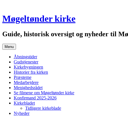
Skip
to
content
Møgeltønder kirke
Guide, historisk oversigt og nyheder til Mø
Menu
Åbningstider
Gudstjenester
Kirkebygningen
Historier fra kirken
Præsterne
Medarbejdere
Menighedsrådet
Se filmene om Møgeltønder kirke
Konfirmand 2025-2026
Kirkebladet
Tidligere kirkeblade
Nyheder