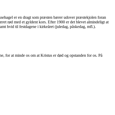
ssehagel er en dragt som præsten bærer udover præstekjolen foran
æret rød med et gyldent kors. Efter 1900 er det blevet almindeligt at
 samt hvid til festdagene i kirkeåret (juledag, påskedag, mfl.).
one, for at minde os om at Kristus er død og opstanden for os. På