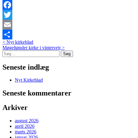
Facebook
Twitter
Email
Post
<
Nyt kirkeblad
Del
Møgeltønder kirke i vintervejr
>
navigation
Søg
efter:
Seneste indlæg
Nyt Kirkeblad
Seneste kommentarer
Arkiver
august 2026
april 2026
marts 2026
januar 2026