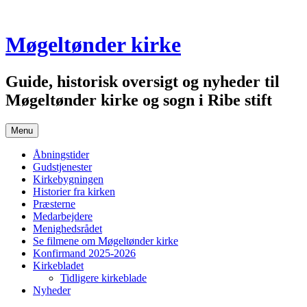
Skip
to
content
Møgeltønder kirke
Guide, historisk oversigt og nyheder til
Møgeltønder kirke og sogn i Ribe stift
Menu
Åbningstider
Gudstjenester
Kirkebygningen
Historier fra kirken
Præsterne
Medarbejdere
Menighedsrådet
Se filmene om Møgeltønder kirke
Konfirmand 2025-2026
Kirkebladet
Tidligere kirkeblade
Nyheder