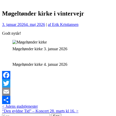
Møgeltønder kirke i vintervejr
3. januar 2026
4. maj 2026
|
af Erik Kristiansen
Godt nytår!
Møgeltønder kirke 3. januar 2026
Møgeltønder kirke 4. januar 2026
Facebook
Twitter
Email
Post
<
Julens gudstjenester
Del
“Den gyldne Tid” – Koncert 28. marts kl 16.
>
navigation
Søg