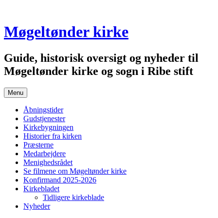
Skip
to
content
Møgeltønder kirke
Guide, historisk oversigt og nyheder til
Møgeltønder kirke og sogn i Ribe stift
Menu
Åbningstider
Gudstjenester
Kirkebygningen
Historier fra kirken
Præsterne
Medarbejdere
Menighedsrådet
Se filmene om Møgeltønder kirke
Konfirmand 2025-2026
Kirkebladet
Tidligere kirkeblade
Nyheder